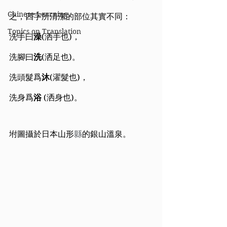
Chinese Learning
之，四字所清潔的部位其實不同：
Topics on Translation
洗手曰
澡
(洒手也)，
洗腳曰
洗
(洒足也)。
洗頭髮爲
沐
(濯髮也)，
洗身爲
浴
 (洒身也)。
坿圖攝於日本山形
縣
的銀山溫泉。