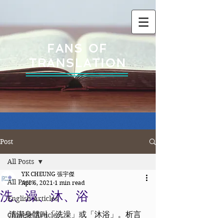
FANS OF
TRANSLATION
Post
All Posts
YK CHEUNG 張宇傑
All Posts
Apr 6, 2021
1 min read
洗、澡、沐、浴
English Articles
清潔身體叫「洗澡」或「沐浴」。析言
Chinese Articles